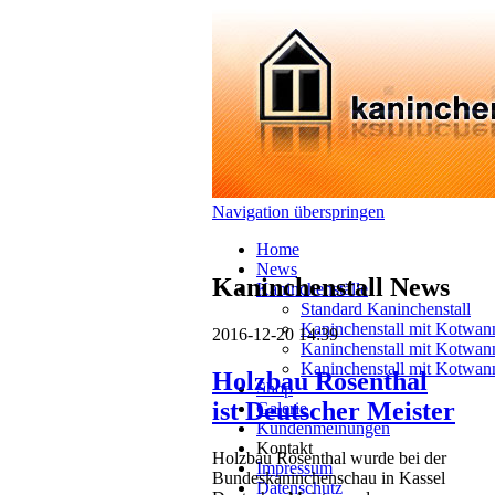
Navigation überspringen
Home
News
Kaninchenstall News
Kaninchenställe
Standard Kaninchenstall
Kaninchenstall mit Kotwan
2016-12-20 14:39
Kaninchenstall mit Kotwan
Kaninchenstall mit Kotwan
Holzbau Rosenthal
Shop
ist Deutscher Meister
Galerie
Kundenmeinungen
Kontakt
Holzbau Rosenthal wurde bei der
Impressum
Bundeskaninchenschau in Kassel
Datenschutz