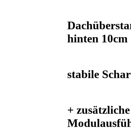
Dachüberstan
hinten 10cm
stabile Scha
+ zusätzlich
Modulausfü