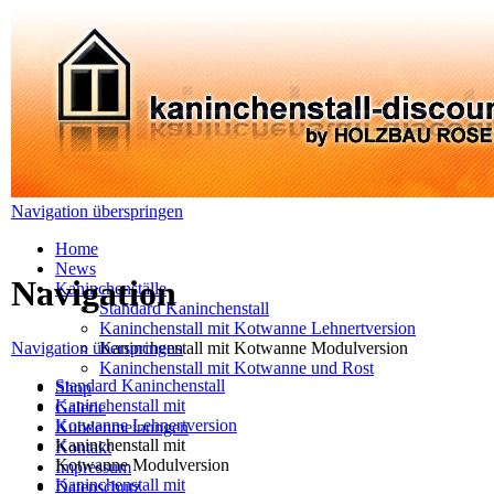
Navigation überspringen
Home
News
Navigation
Kaninchenställe
Standard Kaninchenstall
Kaninchenstall mit Kotwanne Lehnertversion
Navigation überspringen
Kaninchenstall mit Kotwanne Modulversion
Kaninchenstall mit Kotwanne und Rost
Standard Kaninchenstall
Shop
Kaninchenstall mit
Galerie
Kotwanne Lehnertversion
Kundenmeinungen
Kaninchenstall mit
Kontakt
Kotwanne Modulversion
Impressum
Kaninchenstall mit
Datenschutz